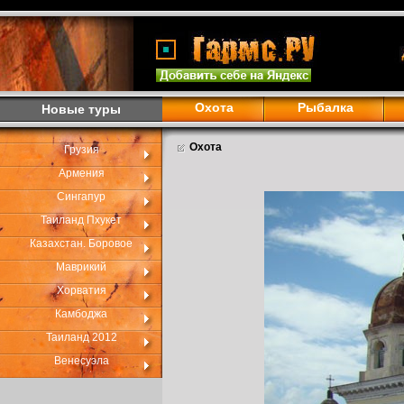
Охота
Рыбалка
Новые туры
Охота
Грузия
Армения
Сингапур
Таиланд Пхукет
Казахстан. Боровое
Маврикий
Хорватия
Камбоджа
Таиланд 2012
Венесуэла