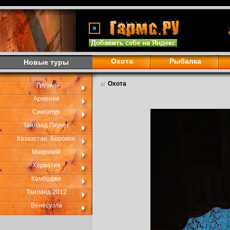
Охота
Рыбалка
Новые туры
Охота
Грузия
Армения
Сингапур
Таиланд Пхукет
Казахстан. Боровое
Маврикий
Хорватия
Камбоджа
Таиланд 2012
Венесуэла