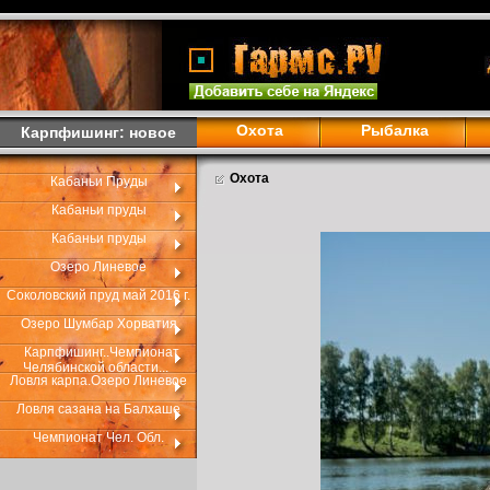
Охота
Рыбалка
Карпфишинг: новое
Охота
Кабаньи Пруды
Кабаньи пруды
Кабаньи пруды
Озеро Линевое
Соколовский пруд май 2016 г.
Озеро Шумбар Хорватия
Карпфишинг..Чемпионат
Челябинской области...
Ловля карпа.Озеро Линевое
Ловля сазана на Балхаше
Чемпионат Чел. Обл.