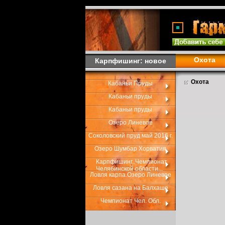
Охота
Карпфишинг: новое
Охота
Кабаньи Пруды
Кабаньи пруды
Кабаньи пруды
Озеро Линевое
Соколовский пруд май 2016 г.
Озеро Шумбар Хорватия
Карпфишинг..Чемпионат
Челябинской области...
Ловля карпа.Озеро Линевое
Ловля сазана на Балхаше
Чемпионат Чел. Обл.