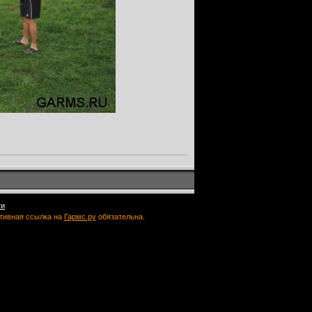
ти
ктивная ссылка на
Гармс.ру
обязательна.