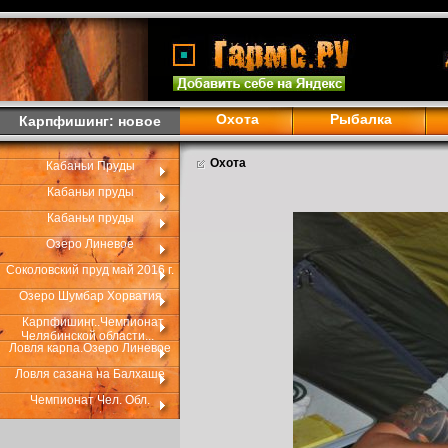
Охота
Рыбалка
Карпфишинг: новое
Охота
Кабаньи Пруды
Кабаньи пруды
Кабаньи пруды
Озеро Линевое
Соколовский пруд май 2016 г.
Озеро Шумбар Хорватия
Карпфишинг..Чемпионат
Челябинской области...
Ловля карпа.Озеро Линевое
Ловля сазана на Балхаше
Чемпионат Чел. Обл.