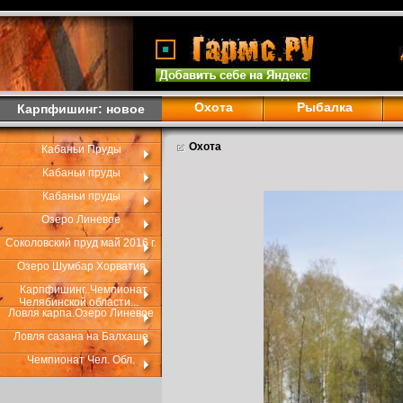
Охота
Рыбалка
Карпфишинг: новое
Охота
Кабаньи Пруды
Кабаньи пруды
Кабаньи пруды
Озеро Линевое
Соколовский пруд май 2016 г.
Озеро Шумбар Хорватия
Карпфишинг..Чемпионат
Челябинской области...
Ловля карпа.Озеро Линевое
Ловля сазана на Балхаше
Чемпионат Чел. Обл.