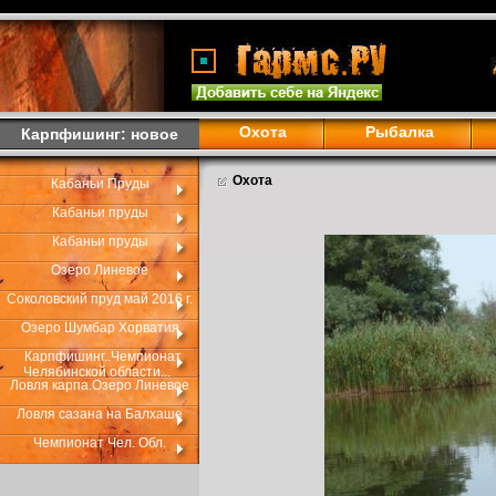
Охота
Рыбалка
Карпфишинг: новое
Охота
Кабаньи Пруды
Кабаньи пруды
Кабаньи пруды
Озеро Линевое
Соколовский пруд май 2016 г.
Озеро Шумбар Хорватия
Карпфишинг..Чемпионат
Челябинской области...
Ловля карпа.Озеро Линевое
Ловля сазана на Балхаше
Чемпионат Чел. Обл.