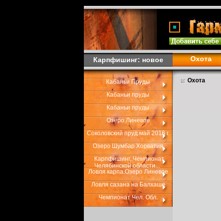
Охота
Карпфишинг: новое
Охота
Кабаньи Пруды
Кабаньи пруды
Кабаньи пруды
Озеро Линевое
Соколовский пруд май 2016 г.
Озеро Шумбар Хорватия
Карпфишинг..Чемпионат
Челябинской области...
Ловля карпа.Озеро Линевое
Ловля сазана на Балхаше
Чемпионат Чел. Обл.