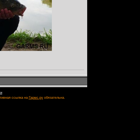
ти
ктивная ссылка на
Гармс.ру
обязательна.