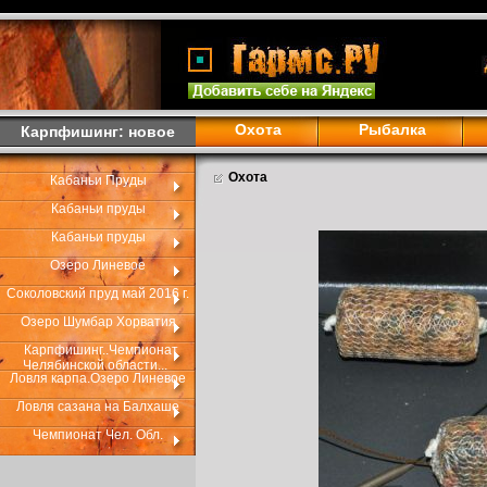
Охота
Рыбалка
Карпфишинг: новое
Охота
Кабаньи Пруды
Кабаньи пруды
Кабаньи пруды
Озеро Линевое
Соколовский пруд май 2016 г.
Озеро Шумбар Хорватия
Карпфишинг..Чемпионат
Челябинской области...
Ловля карпа.Озеро Линевое
Ловля сазана на Балхаше
Чемпионат Чел. Обл.