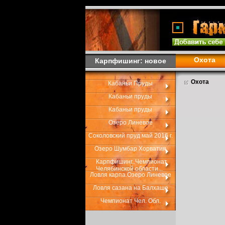
Охота
Карпфишинг: новое
Охота
Кабаньи Пруды
Кабаньи пруды
Кабаньи пруды
Озеро Линевое
Соколовский пруд май 2016 г.
Озеро Шумбар Хорватия
Карпфишинг..Чемпионат
Челябинской области...
Ловля карпа.Озеро Линевое
Ловля сазана на Балхаше
Чемпионат Чел. Обл.