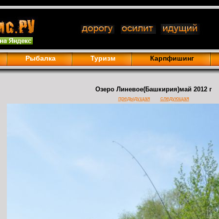
Рыбалка
Туризм
Карпфишинг
Озеро Линевое(Башкирия)май 2012 г
предыдущая
следующая