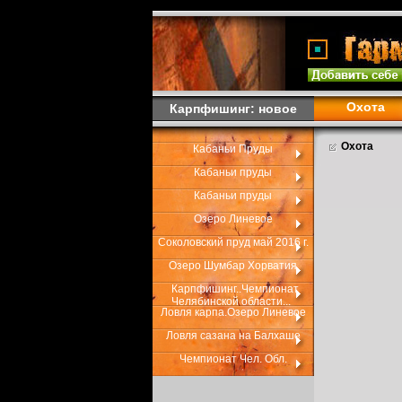
Охота
Карпфишинг: новое
Охота
Кабаньи Пруды
Кабаньи пруды
Кабаньи пруды
Озеро Линевое
Соколовский пруд май 2016 г.
Озеро Шумбар Хорватия
Карпфишинг..Чемпионат
Челябинской области...
Ловля карпа.Озеро Линевое
Ловля сазана на Балхаше
Чемпионат Чел. Обл.