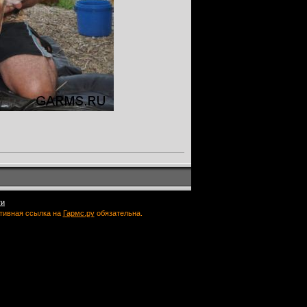
ти
ктивная ссылка на
Гармс.ру
обязательна.