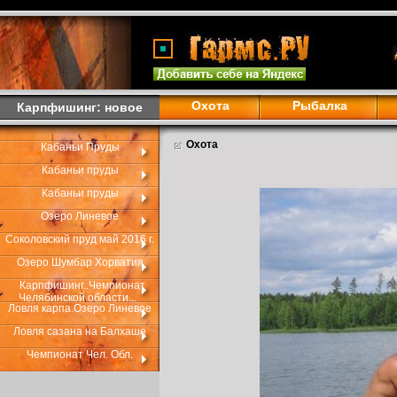
Охота
Рыбалка
Карпфишинг: новое
Охота
Кабаньи Пруды
Кабаньи пруды
Кабаньи пруды
Озеро Линевое
Соколовский пруд май 2016 г.
Озеро Шумбар Хорватия
Карпфишинг..Чемпионат
Челябинской области...
Ловля карпа.Озеро Линевое
Ловля сазана на Балхаше
Чемпионат Чел. Обл.