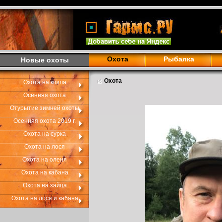
Охота
Рыбалка
Новые охоты
Охота
Охота на козла
Осенняя охота
Отурытие зимней охоты
Осенняя охота 2019 г.
Охота на сурка
Охота на лося
Охота на оленя
Охота на кабана
Охота на зайца
Охота на лося и кабана