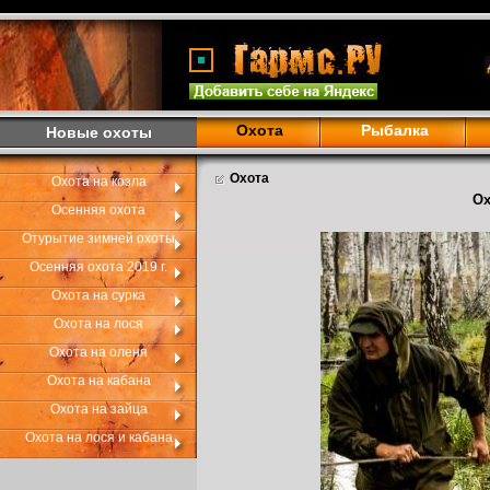
Охота
Рыбалка
Новые охоты
Охота
Охота на козла
Ох
Осенняя охота
Отурытие зимней охоты
Осенняя охота 2019 г.
Охота на сурка
Охота на лося
Охота на оленя
Охота на кабана
Охота на зайца
Охота на лося и кабана