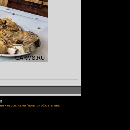
ти
ктивная ссылка на
Гармс.ру
обязательна.