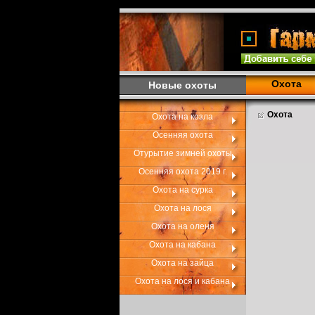
Охота
Новые охоты
Охота
Охота на козла
Осенняя охота
Отурытие зимней охоты
Осенняя охота 2019 г.
Охота на сурка
Охота на лося
Охота на оленя
Охота на кабана
Охота на зайца
Охота на лося и кабана