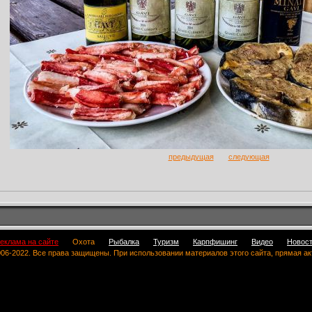
предыдущая
следующая
еклама на сайте
Охота
Рыбалка
Туризм
Карпфишинг
Видео
Новос
 2006-2022. Все права защищены. При использовании материалов этого сайта, прямая а