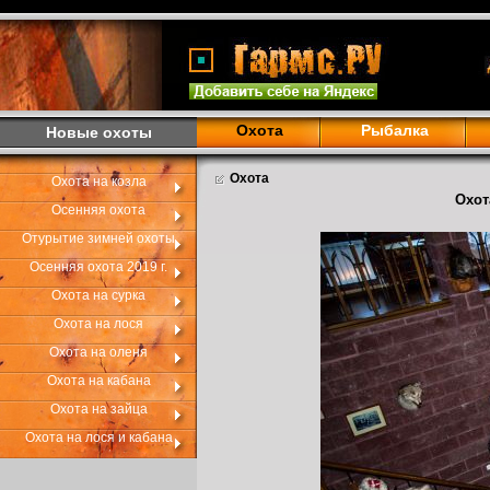
Охота
Рыбалка
Новые охоты
Охота
Охота на козла
Охот
Осенняя охота
Отурытие зимней охоты
Осенняя охота 2019 г.
Охота на сурка
Охота на лося
Охота на оленя
Охота на кабана
Охота на зайца
Охота на лося и кабана