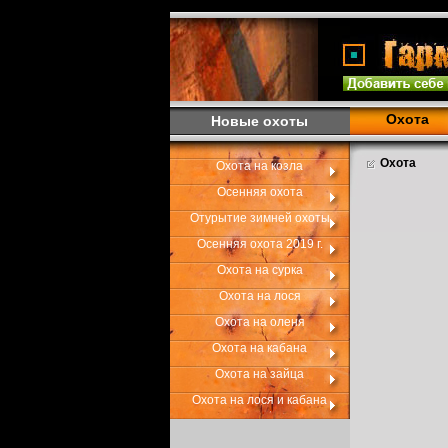
Охота
Новые охоты
Охота
Охота на козла
Осенняя охота
Отурытие зимней охоты
Осенняя охота 2019 г.
Охота на сурка
Охота на лося
Охота на оленя
Охота на кабана
Охота на зайца
Охота на лося и кабана