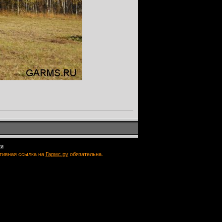
ти
ктивная ссылка на
Гармс.ру
обязательна.