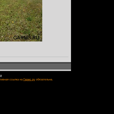
ти
ктивная ссылка на
Гармс.ру
обязательна.