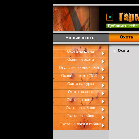
Охота
Новые охоты
Охота
Охота на козла
Осенняя охота
Отурытие зимней охоты
Осенняя охота 2019 г.
Охота на сурка
Охота на лося
Охота на оленя
Охота на кабана
Охота на зайца
Охота на лося и кабана