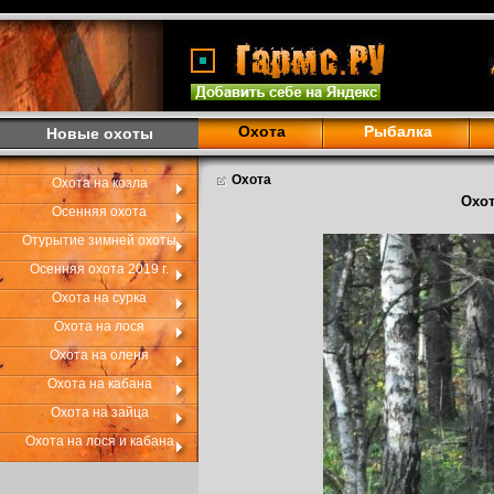
Охота
Рыбалка
Новые охоты
Охота
Охота на козла
Охот
Осенняя охота
Отурытие зимней охоты
Осенняя охота 2019 г.
Охота на сурка
Охота на лося
Охота на оленя
Охота на кабана
Охота на зайца
Охота на лося и кабана