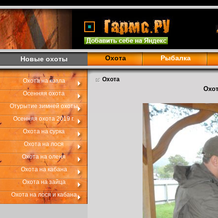
Охота
Рыбалка
Новые охоты
Охота
Охота на козла
Охот
Осенняя охота
Отурытие зимней охоты
Осенняя охота 2019 г.
Охота на сурка
Охота на лося
Охота на оленя
Охота на кабана
Охота на зайца
Охота на лося и кабана