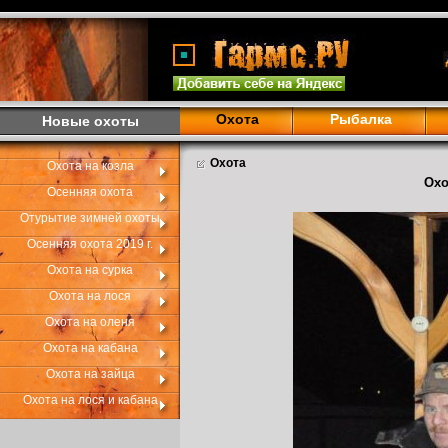
Охота
Рыбалка
Новые охоты
Охота
Охота на козла
Охо
Осенняя охота
Отурытие зимней охоты
Осенняя охота 2019 г.
Охота на сурка
Охота на лося
Охота на оленя
Охота на кабана
Охота на зайца
Охота на лося и кабана