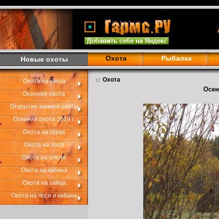
Охота
Рыбалка
Новые охоты
Охота
Охота на козла
Осен
Осенняя охота
Отурытие зимней охоты
Осенняя охота 2019 г.
Охота на сурка
Охота на лося
Охота на оленя
Охота на кабана
Охота на зайца
Охота на лося и кабана