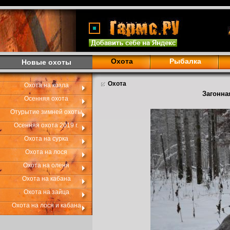
Охота
Рыбалка
Новые охоты
Охота
Охота на козла
Загонна
Осенняя охота
Отурытие зимней охоты
Осенняя охота 2019 г.
Охота на сурка
Охота на лося
Охота на оленя
Охота на кабана
Охота на зайца
Охота на лося и кабана