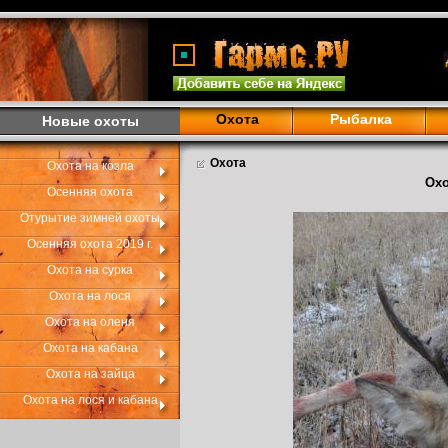
Охота
Рыбалка
Новые охоты
Охота
Охота на козла
Охо
Осенняя охота
Отурытие зимней охоты
Осенняя охота 2019 г.
Охота на сурка
Охота на лося
Охота на оленя
Охота на кабана
Охота на зайца
Охота на лося и кабана