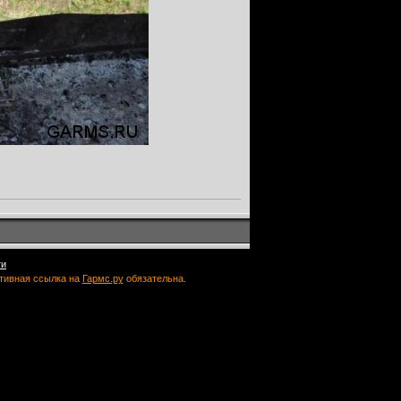
ти
ктивная ссылка на
Гармс.ру
обязательна.