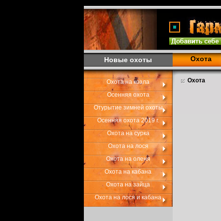
Охота
Новые охоты
Охота
Охота на козла
Осенняя охота
Отурытие зимней охоты
Осенняя охота 2019 г.
Охота на сурка
Охота на лося
Охота на оленя
Охота на кабана
Охота на зайца
Охота на лося и кабана