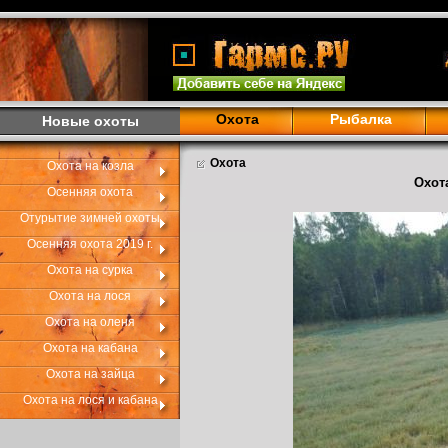
Охота
Рыбалка
Новые охоты
Охота
Охота на козла
Охота
Осенняя охота
Отурытие зимней охоты
Осенняя охота 2019 г.
Охота на сурка
Охота на лося
Охота на оленя
Охота на кабана
Охота на зайца
Охота на лося и кабана