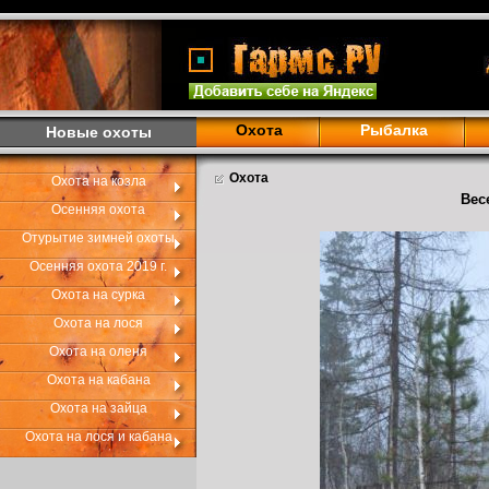
Охота
Рыбалка
Новые охоты
Охота
Охота на козла
Вес
Осенняя охота
Отурытие зимней охоты
Осенняя охота 2019 г.
Охота на сурка
Охота на лося
Охота на оленя
Охота на кабана
Охота на зайца
Охота на лося и кабана