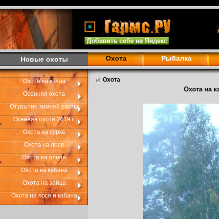
Охота
Рыбалка
Новые охоты
Охота
Охота на козла
Охота на к
Осенняя охота
Отурытие зимней охоты
Осенняя охота 2019 г.
Охота на сурка
Охота на лося
Охота на оленя
Охота на кабана
Охота на зайца
Охота на лося и кабана