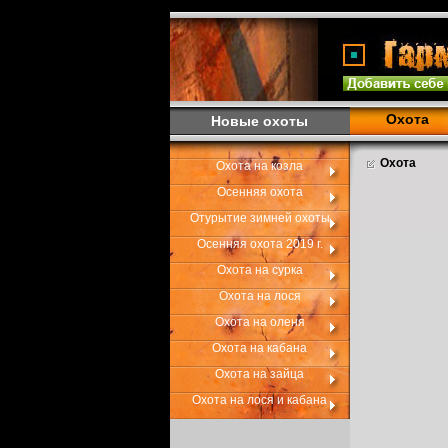
Охота
Новые охоты
Охота
Охота на козла
Осенняя охота
Отурытие зимней охоты
Осенняя охота 2019 г.
Охота на сурка
Охота на лося
Охота на оленя
Охота на кабана
Охота на зайца
Охота на лося и кабана