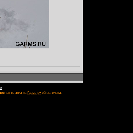
ти
ктивная ссылка на
Гармс.ру
обязательна.