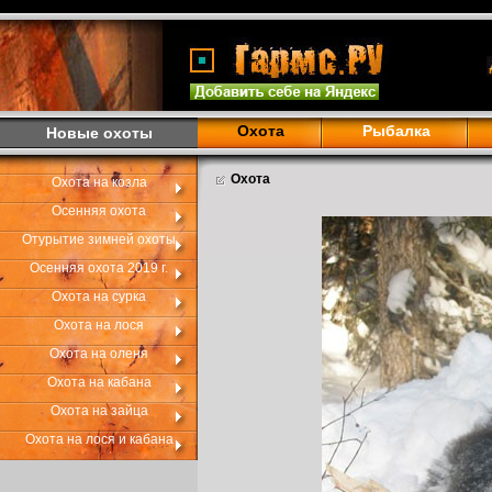
Охота
Рыбалка
Новые охоты
Охота
Охота на козла
Осенняя охота
Отурытие зимней охоты
Осенняя охота 2019 г.
Охота на сурка
Охота на лося
Охота на оленя
Охота на кабана
Охота на зайца
Охота на лося и кабана