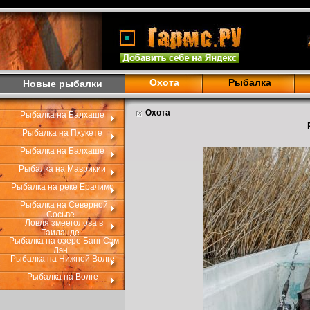
Охота
Рыбалка
Новые рыбалки
Охота
Рыбалка на Балхаше
Рыбалка на Пхукете
Рыбалка на Балхаше
Рыбалка на Маврикии
Рыбалка на реке Ерачимо
Рыбалка на Северной
Сосьве
Ловля змееголова в
Таиланде
Рыбалка на озере Банг Сэм
Лэн
Рыбалка на Нижней Волге
Рыбалка на Волге