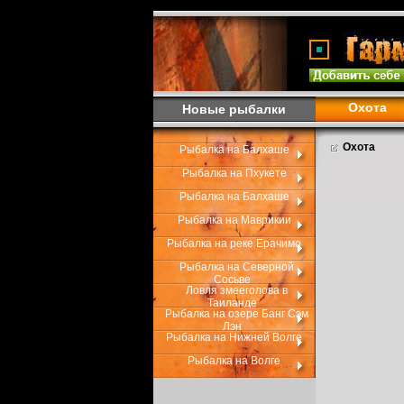
Охота
Новые рыбалки
Охота
Рыбалка на Балхаше
Рыбалка на Пхукете
Рыбалка на Балхаше
Рыбалка на Маврикии
Рыбалка на реке Ерачимо
Рыбалка на Северной
Сосьве
Ловля змееголова в
Таиланде
Рыбалка на озере Банг Сэм
Лэн
Рыбалка на Нижней Волге
Рыбалка на Волге