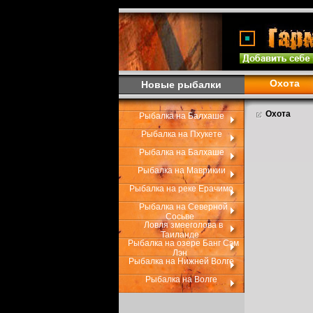
Охота
Новые рыбалки
Охота
Рыбалка на Балхаше
Рыбалка на Пхукете
Рыбалка на Балхаше
Рыбалка на Маврикии
Рыбалка на реке Ерачимо
Рыбалка на Северной
Сосьве
Ловля змееголова в
Таиланде
Рыбалка на озере Банг Сэм
Лэн
Рыбалка на Нижней Волге
Рыбалка на Волге