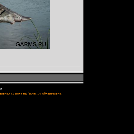
ти
ктивная ссылка на
Гармс.ру
обязательна.