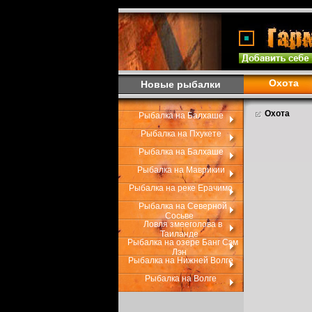
Охота
Новые рыбалки
Охота
Рыбалка на Балхаше
Рыбалка на Пхукете
Рыбалка на Балхаше
Рыбалка на Маврикии
Рыбалка на реке Ерачимо
Рыбалка на Северной
Сосьве
Ловля змееголова в
Таиланде
Рыбалка на озере Банг Сэм
Лэн
Рыбалка на Нижней Волге
Рыбалка на Волге