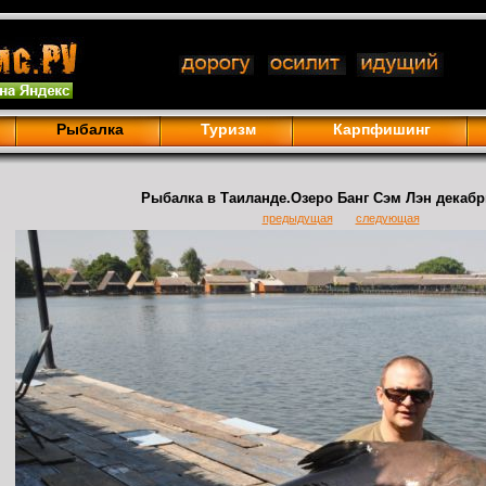
Рыбалка
Туризм
Карпфишинг
Рыбалка в Таиланде.Озеро Банг Сэм Лэн декабрь
предыдущая
следующая