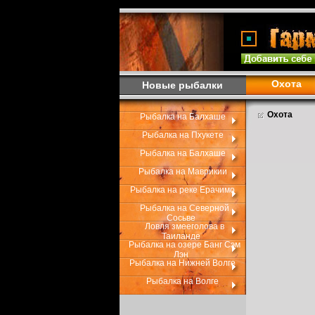
Охота
Новые рыбалки
Охота
Рыбалка на Балхаше
Рыбалка на Пхукете
Рыбалка на Балхаше
Рыбалка на Маврикии
Рыбалка на реке Ерачимо
Рыбалка на Северной
Сосьве
Ловля змееголова в
Таиланде
Рыбалка на озере Банг Сэм
Лэн
Рыбалка на Нижней Волге
Рыбалка на Волге