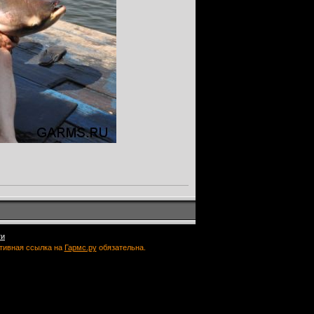
ти
ктивная ссылка на
Гармс.ру
обязательна.