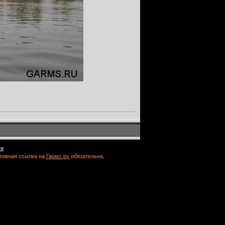
ти
ктивная ссылка на
Гармс.ру
обязательна.