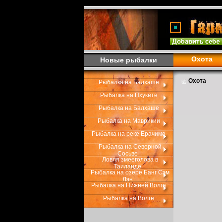
Охота
Новые рыбалки
Охота
Рыбалка на Балхаше
Рыбалка на Пхукете
Рыбалка на Балхаше
Рыбалка на Маврикии
Рыбалка на реке Ерачимо
Рыбалка на Северной
Сосьве
Ловля змееголова в
Таиланде
Рыбалка на озере Банг Сэм
Лэн
Рыбалка на Нижней Волге
Рыбалка на Волге