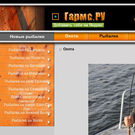
Охота
Рыбалка
Новые рыбалки
Охота
Рыбалка на Балхаше
Рыбалка на Пхукете
Рыбалка на Балхаше
Рыбалка на Маврикии
Рыбалка на реке Ерачимо
Рыбалка на Северной
Сосьве
Ловля змееголова в
Таиланде
Рыбалка на озере Банг Сэм
Лэн
Рыбалка на Нижней Волге
Рыбалка на Волге