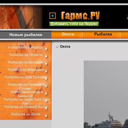
Охота
Рыбалка
Новые рыбалки
Охота
Рыбалка на Балхаше
Рыбалка на Пхукете
Рыбалка на Балхаше
Рыбалка на Маврикии
Рыбалка на реке Ерачимо
Рыбалка на Северной
Сосьве
Ловля змееголова в
Таиланде
Рыбалка на озере Банг Сэм
Лэн
Рыбалка на Нижней Волге
Рыбалка на Волге