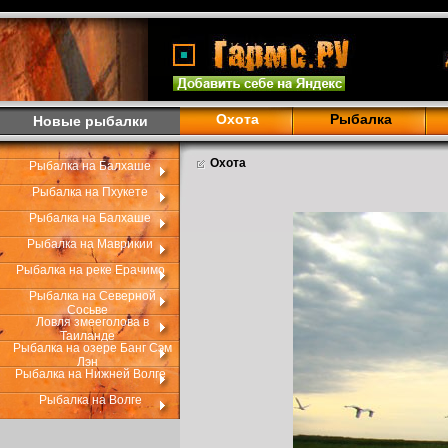
Охота
Рыбалка
Новые рыбалки
Охота
Рыбалка на Балхаше
Рыбалка на Пхукете
Рыбалка на Балхаше
Рыбалка на Маврикии
Рыбалка на реке Ерачимо
Рыбалка на Северной
Сосьве
Ловля змееголова в
Таиланде
Рыбалка на озере Банг Сэм
Лэн
Рыбалка на Нижней Волге
Рыбалка на Волге